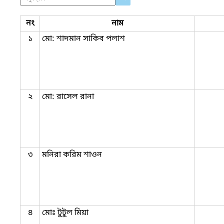
নং
নাম
১
মো: শাদমান সাকিব পলাশ
২
মো: রাসেল রানা
৩
মনিরা করিম শাওন
৪
মোঃ টুটুল মিয়া