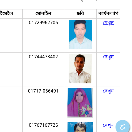
ইমেইল
মোবাইল
ছবি
কার্যকলাপ
01729962706
দেখুন
01744478402
দেখুন
01717-056491
দেখুন
01767167726
দেখুন