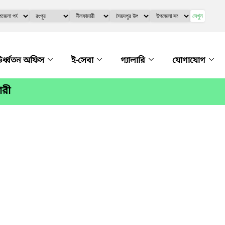
দেখুন
র্ধ্বতন অফিস
ই-সেবা
গ্যালারি
যোগাযোগ
ারী